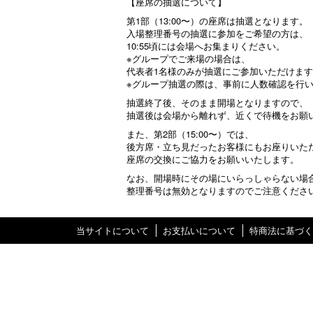
【座席の抽選について】
第1部（13:00〜）の座席は抽選となります。
入場整理番号の抽選に参加をご希望の方は、
10:55頃には会場へお集まりください。
※グループでご来場の場合は、
代表者1名様のみが抽選にご参加いただけま
※グループ抽選の際は、事前に人数確認を行
抽選終了後、そのまま開場となりますので、
抽選後は会場から離れず、近くで待機をお願
また、第2部（15:00〜）では、
後方席・立ち見だったお客様にもお座りいた
座席の交換にご協力をお願いいたします。
なお、開場時にその場にいらっしゃらない場
整理番号は無効となりますのでご注意くださ
当サイトについて
お支払いについて
特商法に基づく