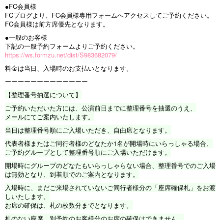
●FC会員様
FCブログより、FC会員様専用フォームへアクセスしてご予約ください。
FC会員様は前方席優先となります。
●一般のお客様
下記の一般予約フォームよりご予約ください。
https://ws.formzu.net/dist/S983682079/
料金は当日、入場時のお支払いとなります。
ーーーーーーーーーーーーー
【整理番号抽選について】
ご予約いただいた方には、公演前日までに整理番号を抽選のうえ、
メールにてご案内いたします。
当日は整理番号順にご入場いただき、自由席となります。
代表者様またはご同行者様のどなたか1名が開場時にいらっしゃる場合、
ご予約グループとして整理番号順にご入場いただけます。
開場時にグループのどなたもいらっしゃらない場合、整理番号でのご入場
は無効となり、到着順でのご案内となります。
入場時に、まだご来場されていないご同行者様分の「座席確保札」をお渡
しいたします。
お席の確保は、札の枚数分までとなります。
札のない座席、別予約のお客様分のお席の確保はできません。