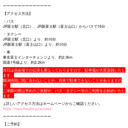
ーーーーーーーーーーーーー
【アクセス方法】
・バス
JR富士駅（北口）、JR新富士駅（富士山口）からバスで15分
・タクシー
JR富士駅（北口）より、約10分
JR新富士駅（富士山口）より、約10分
・車
東名富士インターチェンジより、約2.3km
国道1号線より、約2.2km
当日は他会場での公演も重なっておりますので、駐車場が大変混雑いたし
ます。
開演時間に間に合わないことや、満車で駐車できないことがありますの
で、
ご来館の際は早めのご来館や、バス・タクシー等のご利用をお勧めいたし
ます。
↓詳しいアクセス方法はホームページからご確認ください。
https://rose-theatre.jp/access/
ーーーーーーーーーーーーー
【ご予約】