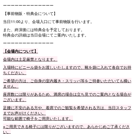
ーーーーーーーーーーーーー
【事前物販・特典会について】
当日11:00より、会場入口にて事前物販を行います。
また、終演後には特典会を予定しております。
特典会の詳細は当日会場にてご案内いたします。
ーーーーーーーーーーーーー
【会場内について】
会場内は土足厳禁となります。
入場時にビニール袋をお渡しいたしますので、靴を袋に入れて各自でお持
ちください。
ご希望の方は、ご自身の室内履き・スリッパ等をご持参いただいても構い
ません。
座席数には限りがあるため、満席の場合は立ち見でのご案内となる場合が
ございます。
足腰に不安のある方や、着席でのご観覧を希望される方は、当日スタッフ
までお声がけください。
可能な範囲で椅子をご用意いたします。
※ご用意できる椅子には限りがございますので、あらかじめご了承くださ
い。