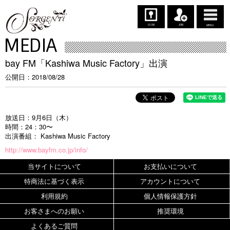
LOGIN
JOIN
MENU
MEDIA
bay FM「Kashiwa Music Factory」出演
公開日
2018/08/28
放送日：9月6日（木
）
時間：24：30〜
出演番組：
Kashiwa Music Factory
http://www.bayfm.co.jp/info/
当サイトについて
お支払いについて
特商法に基づく表示
アカウントについて
利用規約
個人情報保護方針
お客さまへのお願い
推奨環境
よくあるご質問