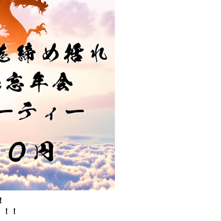
！
！！！