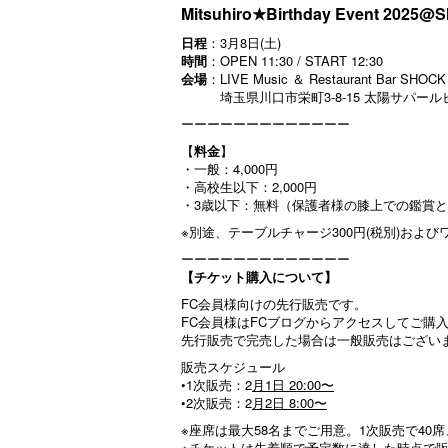
Mitsuhiro★Birthday Event 2025
日程
：3月8日(土)
時間
：OPEN 11:30 / START 12:30
会場
：LIVE Music ＆ Restaurant Bar SHOCK
埼玉県川口市栄町3-8-15 太陽サパール
ーーーーーーーーーーーーー
【
料金
】
・一般：4,000円
・高校生以下：2,000円
・3歳以下：無料（保護者様の膝上での鑑賞
※別途、テーブルチャージ300円(税別)およ
ーーーーーーーーーーーーー
【チケット購入について】
FC会員様向けの先行販売です。
FC会員様はFCブログからアクセスしてご購
先行販売で完売した場合は一般販売はござい
販売スケジュール
•1次販売：2
月1日 20:00〜
•2次販売：2
月2日 8:00〜
※座席は最大58名までご用意。1次販売で40
※チケットは先着順で予定数に達した時点で