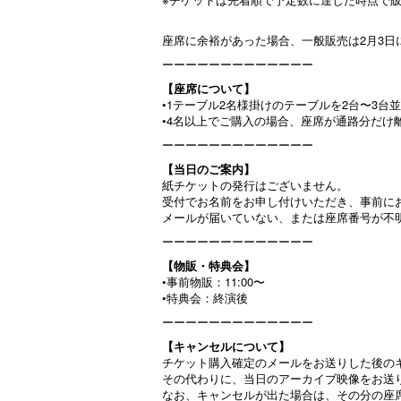
座席に余裕があった場合、一般販売は2月3日
ーーーーーーーーーーーーー
【座席について】
•1テーブル2名様掛けのテーブルを2台〜3台
•4名以上でご購入の場合、座席が通路分だけ
ーーーーーーーーーーーーー
【当日のご案内】
紙チケットの発行はございません。
受付でお名前をお申し付けいただき、事前に
メールが届いていない、または座席番号が不
ーーーーーーーーーーーーー
【物販・特典会】
•事前物販：11:00〜
•特典会：終演後
ーーーーーーーーーーーーー
【キャンセルについて】
チケット購入確定のメールをお送りした後の
その代わりに、当日のアーカイブ映像をお送
なお、キャンセルが出た場合は、その分の座