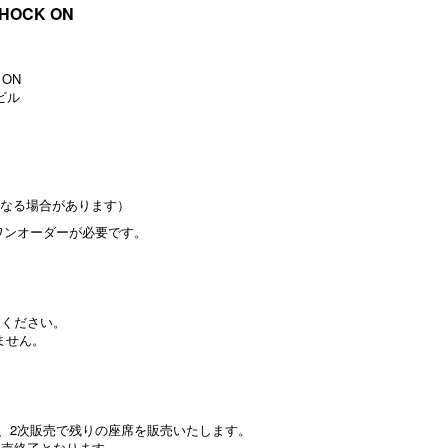
@SHOCK ON
 ON
ビル
となる場合があります）
びワンオーダーが必要です。
入ください。
ません。
席、2次販売で残りの座席を販売いたします。
販売終了となります。