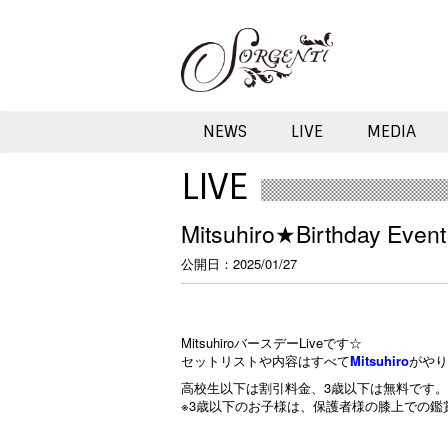
NEWS
LIVE
MEDIA
LIVE
Mitsuhiro★Birthday Ev
公開日
2025/01/27
MitsuhiroバースデーLiveです☆
セットリストや内容はすべて
Mitsuhiro
がやり
高校生以下は割引料金、3歳以下は無料です。
※3歳以下のお子様は、保護者様の膝上での鑑